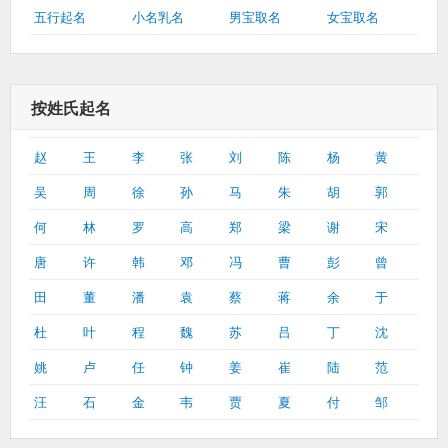
五行起名
小名乳名
男宝取名
女宝取名
按姓氏起名
赵
王
李
张
刘
陈
杨
黄
吴
周
徐
孙
马
朱
胡
郭
何
林
罗
高
郑
梁
谢
宋
唐
许
韩
邓
冯
曹
彭
曾
田
董
潘
袁
蔡
蒋
余
于
杜
叶
程
魏
苏
吕
丁
沈
姚
卢
任
钟
姜
崔
陆
范
汪
石
金
韦
贾
夏
付
邹