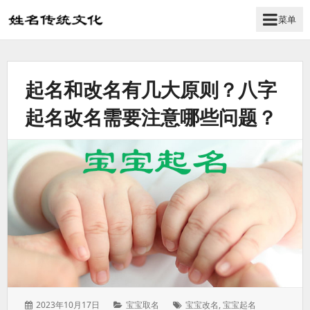
菜单
姓
名
学
起名和改名有几大原则？八字
传
统
起名改名需要注意哪些问题？
文
化
_
姓
名
文
化
发
分
标
2023年10月17日
宝宝取名
宝宝改名
,
宝宝起名