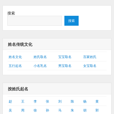
搜索
搜索
姓名传统文化
姓名文化
姓氏取名
宝宝取名
百家姓氏
五行起名
小名乳名
男宝取名
女宝取名
按姓氏起名
赵
王
李
张
刘
陈
杨
黄
吴
周
徐
孙
马
朱
胡
郭