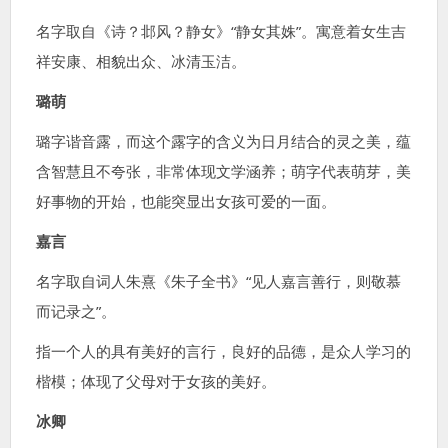
名字取自《诗？邶风？静女》“静女其姝”。寓意着女生吉
祥安康、相貌出众、冰清玉洁。
璐萌
璐字谐音露，而这个露字的含义为日月结合的灵之美，蕴
含智慧且不夸张，非常体现文学涵养；萌字代表萌芽，美
好事物的开始，也能突显出女孩可爱的一面。
嘉言
名字取自词人朱熹《朱子全书》“见人嘉言善行，则敬慕
而记录之”。
指一个人的具有美好的言行，良好的品德，是众人学习的
楷模；体现了父母对于女孩的美好。
冰卿