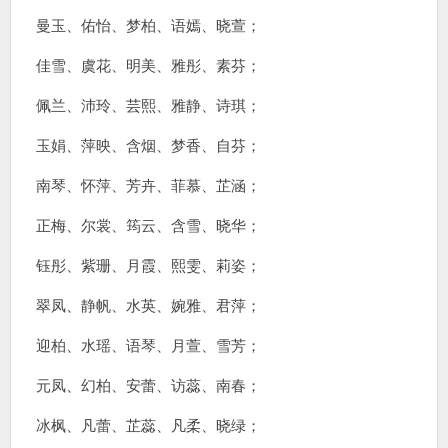
曼玉、佑怡、梦柏、语嫣、晓萱；
佳雪、虞花、明美、雅彤、素芬；
佩兰、沛玲、芸熙、雅静、诗琪；
玉娟、萍映、含烟、梦香、自芬；
南琴、怀萍、芳卉、菲慕、芷涵；
正梅、尔裳、筠云、含雪、晓华；
钰彤、紫珊、月霞、熙雯、莉姿；
翠凤、静帆、水英、婉雅、君萍；
迎柏、水瑶、语琴、月萱、雪芳；
元凤、幻柏、安蕾、访蕊、南春；
冰枫、凡蕾、芷蕊、凡柔、晓绿；