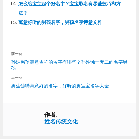
怎么给宝宝起个好名字？宝宝取名有哪些技巧和方
法？
寓意好听的男孩名字，男孩名字诗意文雅
文
前一页
章
上
孙姓男孩寓意吉祥的名字有哪些？孙姓独一无二的名字男
导
孩
一
航
篇：
后一页
下
男生独特寓意好的名字，好听的男宝宝名字大全
一
篇：
作者:
姓名传统文化