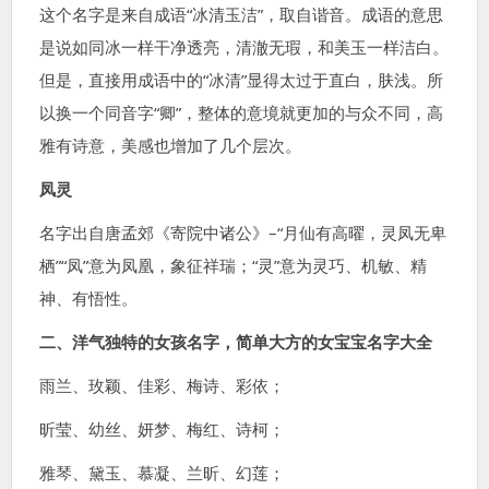
这个名字是来自成语“冰清玉洁”，取自谐音。成语的意思
是说如同冰一样干净透亮，清澈无瑕，和美玉一样洁白。
但是，直接用成语中的“冰清”显得太过于直白，肤浅。所
以换一个同音字“卿”，整体的意境就更加的与众不同，高
雅有诗意，美感也增加了几个层次。
凤灵
名字出自唐孟郊《寄院中诸公》–“月仙有高曜，灵凤无卑
栖”“凤”意为凤凰，象征祥瑞；“灵”意为灵巧、机敏、精
神、有悟性。
二、洋气独特的女孩名字，简单大方的女宝宝名字大全
雨兰、玫颖、佳彩、梅诗、彩依；
昕莹、幼丝、妍梦、梅红、诗柯；
雅琴、黛玉、慕凝、兰昕、幻莲；