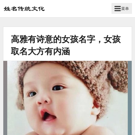
菜单
姓
名
学
高雅有诗意的女孩名字，女孩
传
统
取名大方有内涵
文
化
_
姓
名
文
化