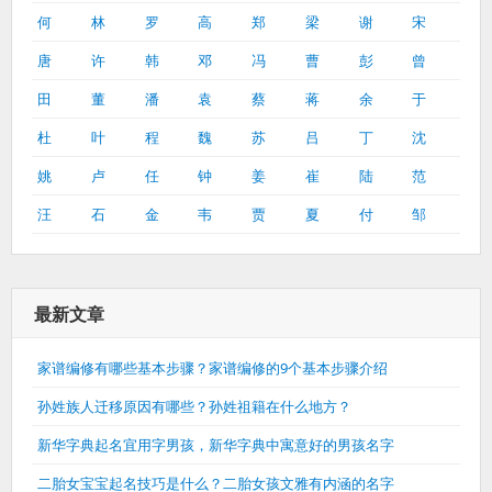
何
林
罗
高
郑
梁
谢
宋
唐
许
韩
邓
冯
曹
彭
曾
田
董
潘
袁
蔡
蒋
余
于
杜
叶
程
魏
苏
吕
丁
沈
姚
卢
任
钟
姜
崔
陆
范
汪
石
金
韦
贾
夏
付
邹
最新文章
家谱编修有哪些基本步骤？家谱编修的9个基本步骤介绍
孙姓族人迁移原因有哪些？孙姓祖籍在什么地方？
新华字典起名宜用字男孩，新华字典中寓意好的男孩名字
二胎女宝宝起名技巧是什么？二胎女孩文雅有内涵的名字