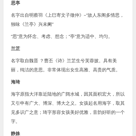
思亭
名字出自明蔡羽《上巳寄文子徵仲》–“故人东阁多情思，
独咏《兰亭》兴未阑”
“思”意为怀念、考虑、想念；“亭”意为适中、均匀。
兰芷
名字取自魏晋 ？曹丕《诗》兰芷生兮芙蓉披。具有美
丽，纯洁的意思。非常体现出女生高雅、高贵的气质。
海琦
海字原指大洋靠近陆地的广阔水城，因其面积宏大，所以
又引申有广大、博深、博大之义。女孩起名用海字，取其
见多识广之意；琦字形容女孩美好优雅，音韵好听的一个
字。
静姝