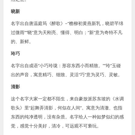
晓新
名字出自唐温庭筠《醉歌》–“檐柳初黄燕新乳，晓碧芊绵
过微雨”“晓”意为天刚亮、懂得、明白；“新”意为奇特不凡
的、新鲜。
玲巧
名字出自成语“小巧玲珑：形容东西小而精致。”“玲”玉碰
出的声音，寓意精巧、细致、灵活“巧”意为灵巧、灵敏。
清影
这个名字大家一定都不陌生，来自豪放派苏东坡的《水调
歌头》里“起舞弄清影，何似在人间”。寓意为清澈、也指
东西的纯净透明，没有杂质。名字给人一种如梦似幻的感
觉，感觉十分美好，清冷，可远观不可亵玩。