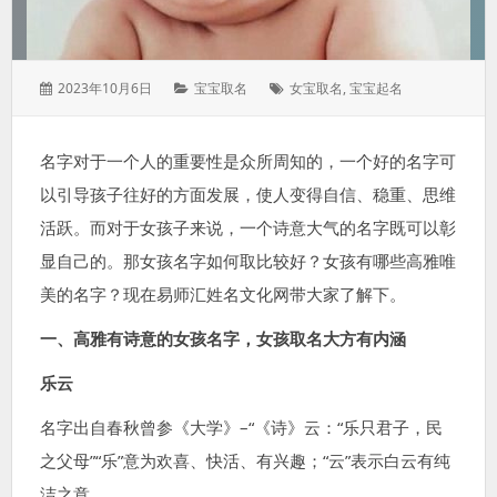
发
分
标
2023年10月6日
宝宝取名
女宝取名
,
宝宝起名
表
类：
签：
于：
名字对于一个人的重要性是众所周知的，一个好的名字可
以引导孩子往好的方面发展，使人变得自信、稳重、思维
活跃。而对于女孩子来说，一个诗意大气的名字既可以彰
显自己的。那女孩名字如何取比较好？女孩有哪些高雅唯
美的名字？现在易师汇姓名文化网带大家了解下。
一、高雅有诗意的女孩名字，女孩取名大方有内涵
乐云
名字出自春秋曾参《大学》–“《诗》云：“乐只君子，民
之父母”“乐”意为欢喜、快活、有兴趣；“云”表示白云有纯
洁之意。