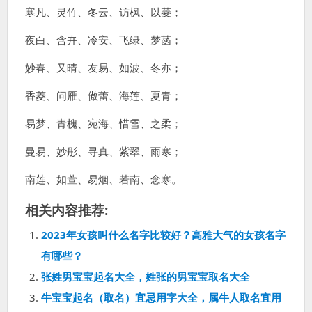
寒凡、灵竹、冬云、访枫、以菱；
夜白、含卉、冷安、飞绿、梦菡；
妙春、又晴、友易、如波、冬亦；
香菱、问雁、傲蕾、海莲、夏青；
易梦、青槐、宛海、惜雪、之柔；
曼易、妙彤、寻真、紫翠、雨寒；
南莲、如萱、易烟、若南、念寒。
相关内容推荐:
2023年女孩叫什么名字比较好？高雅大气的女孩名字
有哪些？
张姓男宝宝起名大全，姓张的男宝宝取名大全
牛宝宝起名（取名）宜忌用字大全，属牛人取名宜用