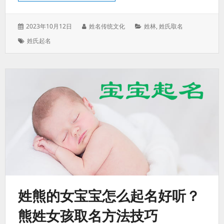
发
作
分
2023年10月12日
姓名传统文化
姓林
,
姓氏取名
表
者：
类：
标
姓氏起名
于：
签：
姓熊的女宝宝怎么起名好听？
熊姓女孩取名方法技巧