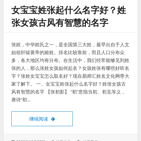
女宝宝姓张起什么名字好？姓
张女孩古风有智慧的名字
张姓，中华姓氏之一，是全国第三大姓，最早出自于人文
始祖轩辕黄帝的姬姓。排名比较靠前，而且人口分布众
多，各大地区均有分布。在生活中，我们经常能够见到姓
张的人，那么张姓女孩如何起名？女孩姓张有哪些好听名
字？张姓女宝宝怎么取名好？现在易师汇姓名文化网带大
家了解下。 一、女宝宝姓张起什么名字好？姓张女孩古
风有智慧的名字 【张初影】 “初”意指当初、初见等义，
唐诗“初…
女宝宝姓张起什么名字好？姓张女孩古风有
继续阅读