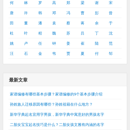
何
林
罗
高
郑
梁
谢
宋
唐
许
韩
邓
冯
曹
彭
曾
田
董
潘
袁
蔡
蒋
余
于
杜
叶
程
魏
苏
吕
丁
沈
姚
卢
任
钟
姜
崔
陆
范
汪
石
金
韦
贾
夏
付
邹
最新文章
家谱编修有哪些基本步骤？家谱编修的9个基本步骤介绍
孙姓族人迁移原因有哪些？孙姓祖籍在什么地方？
新华字典起名宜用字男孩，新华字典中寓意好的男孩名字
二胎女宝宝起名技巧是什么？二胎女孩文雅有内涵的名字