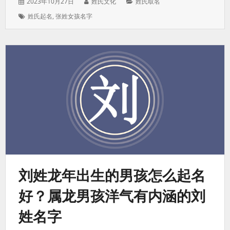
发
作
分
2023年10月27日
姓氏文化
姓氏取名
表
者：
类：
标
姓氏起名
,
张姓女孩名字
于：
签：
刘姓龙年出生的男孩怎么起名
好？属龙男孩洋气有内涵的刘
姓名字