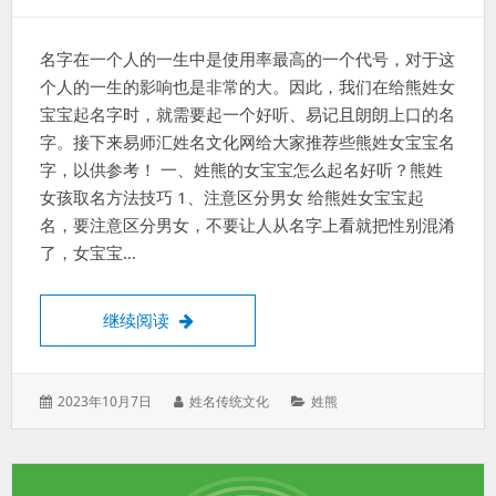
名字在一个人的一生中是使用率最高的一个代号，对于这
个人的一生的影响也是非常的大。因此，我们在给熊姓女
宝宝起名字时，就需要起一个好听、易记且朗朗上口的名
字。接下来易师汇姓名文化网给大家推荐些熊姓女宝宝名
字，以供参考！ 一、姓熊的女宝宝怎么起名好听？熊姓
女孩取名方法技巧 1、注意区分男女 给熊姓女宝宝起
名，要注意区分男女，不要让人从名字上看就把性别混淆
了，女宝宝…
姓熊的女宝宝怎么起名好听？熊姓女孩取名
继续阅读
发
作
分
2023年10月7日
姓名传统文化
姓熊
表
者：
类：
于：