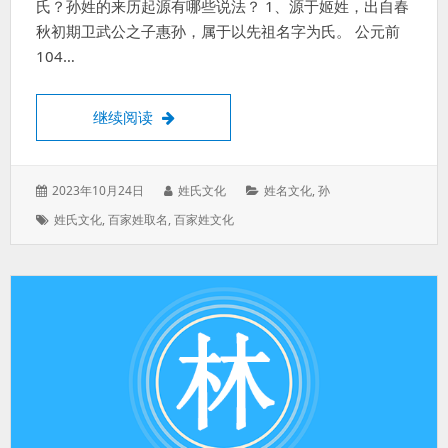
氏？孙姓的来历起源有哪些说法？ 1、源于姬姓，出自春
秋初期卫武公之子惠孙，属于以先祖名字为氏。 公元前
104…
孙姓来源什么姓氏？孙姓起源有哪些说法？
继续阅读
发
作
分
2023年10月24日
姓氏文化
姓名文化
,
孙
表
者：
类：
标
姓氏文化
,
百家姓取名
,
百家姓文化
于：
签：