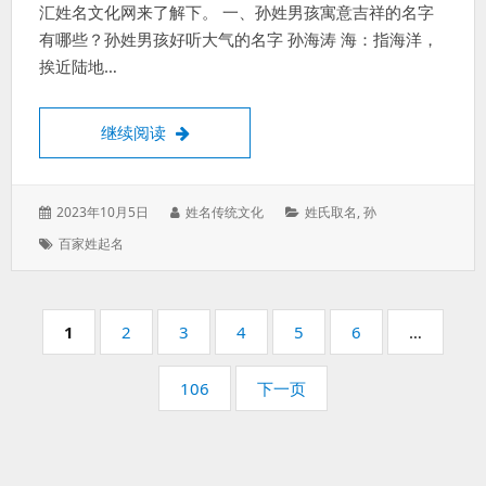
汇姓名文化网来了解下。 一、孙姓男孩寓意吉祥的名字
有哪些？孙姓男孩好听大气的名字 孙海涛 海：指海洋，
挨近陆地…
孙姓男孩寓意吉祥的名字有哪些？孙姓独一
继续阅读
发
作
分
2023年10月5日
姓名传统文化
姓氏取名
,
孙
表
者：
类：
标
百家姓起名
于：
签：
分
页
页
页
页
页
页
页
1
2
3
4
5
6
…
码：
码：
码：
码：
码：
码：
页
106
下一页
码：