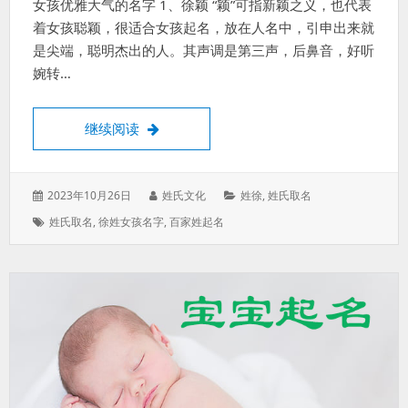
女孩优雅大气的名字 1、徐颖 “颖”可指新颖之义，也代表
着女孩聪颖，很适合女孩起名，放在人名中，引申出来就
是尖端，聪明杰出的人。其声调是第三声，后鼻音，好听
婉转…
徐姓女孩取名两个字，徐姓女孩漂亮有内涵
继续阅读
发
作
分
2023年10月26日
姓氏文化
姓徐
,
姓氏取名
表
者：
类：
标
姓氏取名
,
徐姓女孩名字
,
百家姓起名
于：
签：