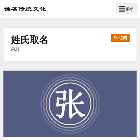
菜单
姓
名
学
姓氏取名
传
订阅
统
类别
文
化
_
姓
名
文
化