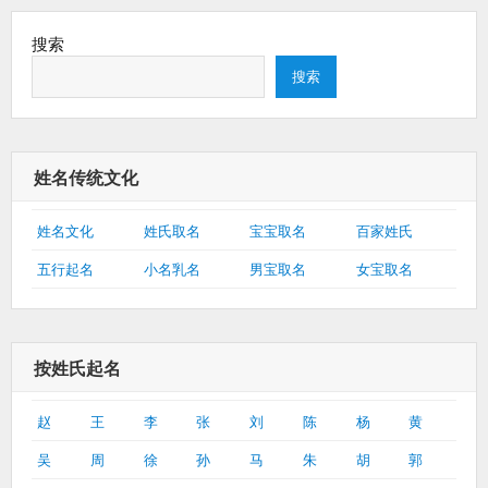
搜索
搜索
姓名传统文化
姓名文化
姓氏取名
宝宝取名
百家姓氏
五行起名
小名乳名
男宝取名
女宝取名
按姓氏起名
赵
王
李
张
刘
陈
杨
黄
吴
周
徐
孙
马
朱
胡
郭