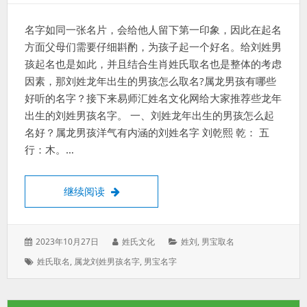
名字如同一张名片，会给他人留下第一印象，因此在起名
方面父母们需要仔细斟酌，为孩子起一个好名。给刘姓男
孩起名也是如此，并且结合生肖姓氏取名也是整体的考虑
因素，那刘姓龙年出生的男孩怎么取名?属龙男孩有哪些
好听的名字？接下来易师汇姓名文化网给大家推荐些龙年
出生的刘姓男孩名字。 一、刘姓龙年出生的男孩怎么起
名好？属龙男孩洋气有内涵的刘姓名字 刘乾熙 乾： 五
行：木。…
刘姓龙年出生的男孩怎么起名好？属龙男孩
继续阅读
发
作
分
2023年10月27日
姓氏文化
姓刘
,
男宝取名
表
者：
类：
标
姓氏取名
,
属龙刘姓男孩名字
,
男宝名字
于：
签：