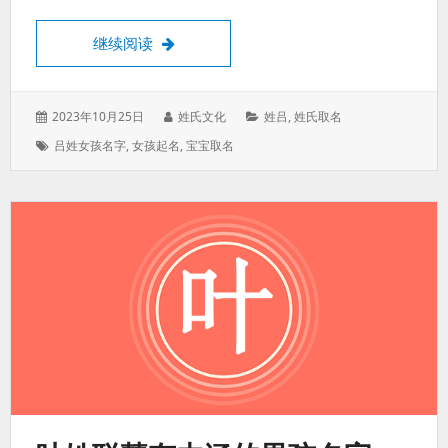
吕姓女孩聪慧美丽的名字属龙，吕姓女孩三
继续阅读
发
作
分
2023年10月25日
姓氏文化
姓吕
,
姓氏取名
表
者：
类：
标
吕姓女孩名字
,
女孩起名
,
宝宝取名
于：
签：