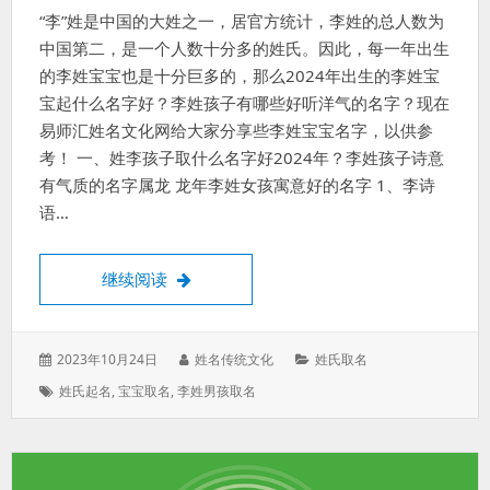
“李”姓是中国的大姓之一，居官方统计，李姓的总人数为
中国第二，是一个人数十分多的姓氏。因此，每一年出生
的李姓宝宝也是十分巨多的，那么2024年出生的李姓宝
宝起什么名字好？李姓孩子有哪些好听洋气的名字？现在
易师汇姓名文化网给大家分享些李姓宝宝名字，以供参
考！ 一、姓李孩子取什么名字好2024年？李姓孩子诗意
有气质的名字属龙 龙年李姓女孩寓意好的名字 1、李诗
语…
姓李孩子取什么名字好2024年？2024年
继续阅读
发
作
分
2023年10月24日
姓名传统文化
姓氏取名
表
者：
类：
标
姓氏起名
,
宝宝取名
,
李姓男孩取名
于：
签：