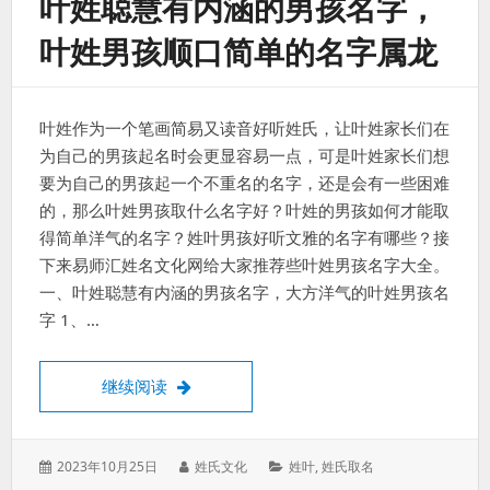
叶姓聪慧有内涵的男孩名字，
叶姓男孩顺口简单的名字属龙
叶姓作为一个笔画简易又读音好听姓氏，让叶姓家长们在
为自己的男孩起名时会更显容易一点，可是叶姓家长们想
要为自己的男孩起一个不重名的名字，还是会有一些困难
的，那么叶姓男孩取什么名字好？叶姓的男孩如何才能取
得简单洋气的名字？姓叶男孩好听文雅的名字有哪些？接
下来易师汇姓名文化网给大家推荐些叶姓男孩名字大全。
一、叶姓聪慧有内涵的男孩名字，大方洋气的叶姓男孩名
字 1、…
叶姓聪慧有内涵的男孩名字，叶姓男孩顺口
继续阅读
发
作
分
2023年10月25日
姓氏文化
姓叶
,
姓氏取名
表
者：
类：