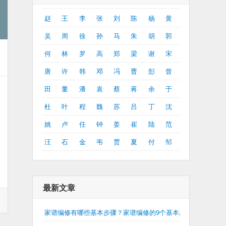
赵
王
李
张
刘
陈
杨
黄
吴
周
徐
孙
马
朱
胡
郭
何
林
罗
高
郑
梁
谢
宋
唐
许
韩
邓
冯
曹
彭
曾
田
董
潘
袁
蔡
蒋
余
于
杜
叶
程
魏
苏
吕
丁
沈
姚
卢
任
钟
姜
崔
陆
范
汪
石
金
韦
贾
夏
付
邹
最新文章
家谱编修有哪些基本步骤？家谱编修的9个基本步骤介绍