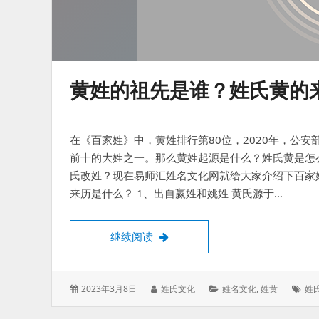
黄姓的祖先是谁？姓氏黄的
在《百家姓》中，黄姓排行第80位，2020年，公
前十的大姓之一。那么黄姓起源是什么？姓氏黄是怎
氏改姓？现在易师汇姓名文化网就给大家介绍下百家
来历是什么？ 1、出自嬴姓和姚姓 黄氏源于…
黄姓的祖先是谁？姓氏黄的来源起
继续阅读
发
作
分
标
2023年3月8日
姓氏文化
姓名文化
,
姓黄
姓
表
者：
类：
签
于：