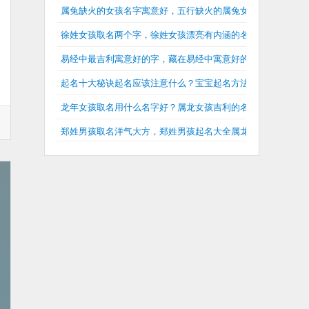
属兔缺火的女孩名字寓意好，五行缺火的属兔女孩名字大全
徐姓女孩取名两个字，徐姓女孩漂亮有内涵的名字
易经中最吉利寓意好的字，藏在易经中寓意好的名字
起名十大秘诀起名应该注意什么？宝宝起名方法有几种？
龙年女孩取名用什么名字好？属龙女孩吉利的名字大全
郑姓男孩取名洋气大方，郑姓男孩起名大全属龙