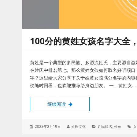
100分的黄姓女孩名字大全
黄姓是一个典型的多民族、多源流姓氏，主要源自嬴
在姓氏中排名第七。那么黄姓女孩如何取名好听顺口
字？这里给大家分享下关于姓黄女孩满分名字的内容
便随时回看，也欢迎推荐给身边朋友。 一、黄姓女…
100分的黄姓女孩名字大全，20
继续阅读
发
作
分
标
2023年2月19日
姓氏文化
姓氏取名
,
姓黄
女
表
者：
类：
签