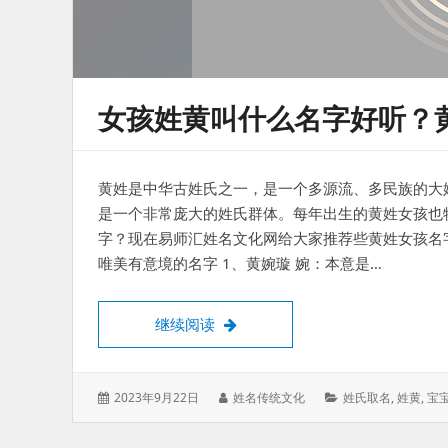
女孩姓黄叫什么名字好听？
黄姓是中华古姓氏之一，是一个多源流、多民族的大姓
是一个非常庞大的姓氏群体。每年出生的黄姓女孩也
字？现在易师汇姓名文化网给大家推荐些黄姓女孩名
唯美有意境的名字 1、黄婉璇 婉：本意是…
女孩姓黄叫什么名字好听？黄姓女
继续阅读
发
作
分
2023年9月22日
姓名传统文化
姓氏取名
,
姓黄
,
宝
表
者：
类：
于：