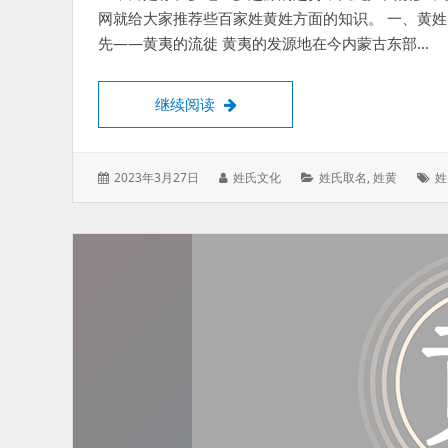
网就给大家推荐些百家姓黄姓方面的知识。 一、黄姓
先——黄夷的流徙 黄夷的发源地在今内蒙古东部…
黄姓的发源地在哪里？黄姓的起源
继续阅读
发
作
分
标
2023年3月27日
姓氏文化
姓氏取名
,
姓黄
姓
表
者：
类：
签
于：