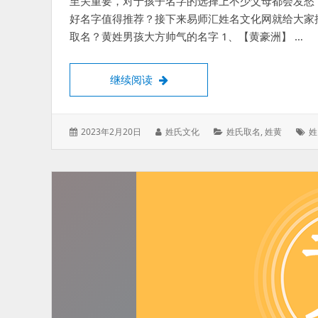
至关重要，对于孩子名字的选择上不少父母都会发愁
好名字值得推荐？接下来易师汇姓名文化网就给大家
取名？黄姓男孩大方帅气的名字 1、【黄豪洲】 …
黄姓男孩大方帅气的名字，五行缺
继续阅读
发
作
分
标
2023年2月20日
姓氏文化
姓氏取名
,
姓黄
姓
表
者：
类：
签
于：