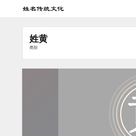
姓
名
学
姓黄
传
统
类别
文
化
_
姓
名
文
化