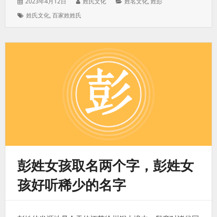
发
作
分
2023年4月12日
姓氏文化
姓名文化
,
姓彭
表
者：
类：
标
姓氏文化
,
百家姓姓氏
于：
签：
彭姓女孩取名两个字，彭姓女
孩好听稀少的名字