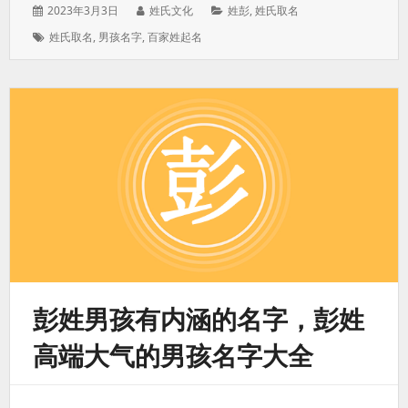
发
作
分
2023年3月3日
姓氏文化
姓彭
,
姓氏取名
表
者：
类：
标
姓氏取名
,
男孩名字
,
百家姓起名
于：
签：
彭姓男孩有内涵的名字，彭姓
高端大气的男孩名字大全