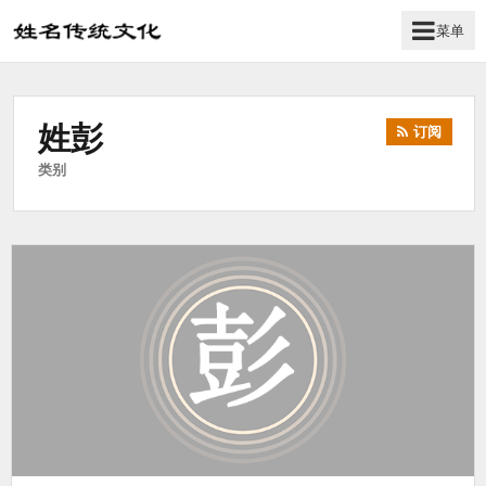
菜单
姓
名
学
姓彭
传
订阅
统
类别
文
化
_
姓
名
文
化