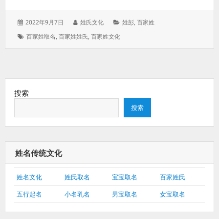
发
作
分
2022年9月7日
姓氏文化
姓彭
,
百家姓
表
者：
类：
标
百家姓取名
,
百家姓姓氏
,
百家姓文化
于：
签：
搜索
搜索
姓名传统文化
姓名文化
姓氏取名
宝宝取名
百家姓氏
五行起名
小名乳名
男宝取名
女宝取名