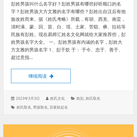
彭姓男孩叫什么名字好？彭姓男孩有哪些好听顺口的名
字？彭姓男孩大方文雅的名字有哪些？彭姓出自汉后有他
族改姓而来。据《姓氏考略》所载，有胡、西羌、南蛮，
清时满、蒙、回、苗、白、瑶、土家、苦聪、彝、拉祜等
民族有彭姓。现在易师汇姓名文化网就给大家推荐些，彭
姓男孩名字大全。 一、彭姓男孩有内涵的名字，彭姓大
方文雅的男孩名字 1、彭于歆 于： 于今、忠于、善于、
超过意指…
彭姓男孩有内涵的名字，彭姓高端大气的男
继续阅读
发
作
分
2023年3月3日
姓氏文化
姓彭
,
姓氏取名
表
者：
类：
标
姓氏取名
,
男孩取名
,
百家姓起名
于：
签：