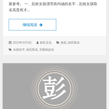
家参考。 一、彭姓女孩漂亮有内涵的名字，彭姓女孩取
名高贵有才…
彭姓女孩漂亮有内涵的名字，彭姓女孩取名
继续阅读
发
作
分
2023年3月3日
姓氏文化
姓彭
,
姓氏取名
表
者：
类：
标
女孩名字
,
姓氏取名
,
百家姓起名
于：
签：