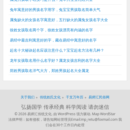
兔年寓意好的男孩名字用字，兔宝宝男孩取名简单大气
属兔缺火的女孩名字寓意好，五行缺火的属兔女孩名字大全
徐姓女孩取名两个字，徐姓女孩漂亮有内涵的名字
易经中最吉利寓意好的字，藏在易经中寓意好的名字
起名十大秘诀起名应该注意什么？宝宝起名方法有几种？
龙年女孩取名用什么名字好？属龙女孩吉利的名字大全
郑姓男孩取名洋气大方，郑姓男孩起名大全属龙
关于我们
传统姓氏文化
干支万年历
易师汇民俗网
弘扬国学 传承经典 科学阅读 请勿迷信
© 2026 易师汇传统文化.
由 WordPress 强力驱动.
Map
WordStar
法律声明：如有侵权，请告知网站管理员Email:mp_retu@foxmail.com 我
们会在30个工作日内处理