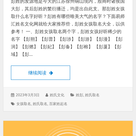
彭姓的发源地是今天的江苏徐州铜山境内，殷商时诸侯国
大彭，其后彭姓的繁衍播迁，均是出自此支。那彭姓女孩
取什么名字好听？彭姓有哪些唯美大气的名字？下面易师
汇姓名文化网就给大家推荐些，彭姓女孩取名大全，以供
参考！ 一、彭姓女孩取名两个字，彭姓女孩好听稀少的
名字 【彭朔】【彭普】【彭涉】【彭游】【彭漫】 【彭
润】【彭燃】【彭妃】【彭备】【彭榕】 【彭厦】【彭
域】【彭…
彭姓女孩取名两个字，彭姓女孩好听稀少的
继续阅读
发
作
分
2023年3月3日
姓氏文化
姓彭
,
姓氏取名
表
者：
类：
标
女孩取名
,
姓氏取名
,
百家姓起名
于：
签：