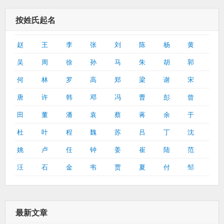
按姓氏起名
赵
王
李
张
刘
陈
杨
黄
吴
周
徐
孙
马
朱
胡
郭
何
林
罗
高
郑
梁
谢
宋
唐
许
韩
邓
冯
曹
彭
曾
田
董
潘
袁
蔡
蒋
余
于
杜
叶
程
魏
苏
吕
丁
沈
姚
卢
任
钟
姜
崔
陆
范
汪
石
金
韦
贾
夏
付
邹
最新文章