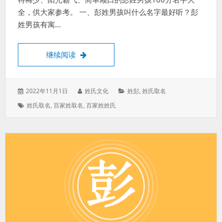
全，供大家参考。 一、彭姓男孩叫什么名字最好听？彭
姓男孩有寓…
彭姓男孩叫什么名字最好听？彭姓男孩大方
继续阅读
发
作
分
2022年11月1日
姓氏文化
姓彭
,
姓氏取名
表
者：
类：
标
姓氏取名
,
百家姓取名
,
百家姓姓氏
于：
签：