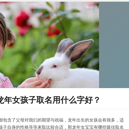
龙年女孩子取名用什么字好？
都包含了父母对我们的期望与祝福，龙年出生的女孩会有很多，适
孩子自身的性格等等来取比较合适，那龙年女宝宝有哪些最佳取名