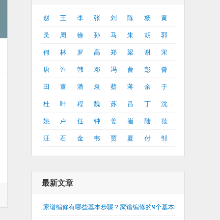
赵
王
李
张
刘
陈
杨
黄
吴
周
徐
孙
马
朱
胡
郭
何
林
罗
高
郑
梁
谢
宋
唐
许
韩
邓
冯
曹
彭
曾
田
董
潘
袁
蔡
蒋
余
于
杜
叶
程
魏
苏
吕
丁
沈
姚
卢
任
钟
姜
崔
陆
范
汪
石
金
韦
贾
夏
付
邹
最新文章
家谱编修有哪些基本步骤？家谱编修的9个基本步骤介绍