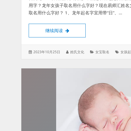
用字？龙年女孩子取名用什么字好？现在易师汇姓名
取名用什么字好？ 1、龙年起名字宜用带“日”、…
属龙女孩起名宜用哪些字？龙年女
继续阅读
发
作
分
标
2023年10月25日
姓氏文化
女宝取名
女孩起
表
者：
类：
签：
于：