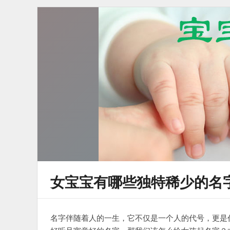
女宝宝有哪些独特稀少的名
名字伴随着人的一生，它不仅是一个人的代号，更是