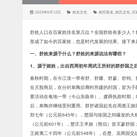
发
分
标
2023年6月12日
姓名文化
姓氏取名
,
姓氏文化
,
百
表
类：
签：
于：
舒姓人口在百家姓排名第几位？全国舒姓有多少人？
形成了如今的百家姓，也是时代发展的结果。接下来
一、舒姓来源于什么？舒姓的来源说法有哪些？
1、源于姬姓，出自西周初年周武王所封的群舒国之
春秋时期，在今江淮一带有舒、舒庸、舒蓼、舒鸠、
在灭殷商后，在分封皋陶后裔时所建的封国，皆为子
要活动在奄地一带（今山东曲阜）。虞舜执政时期，
后，皋陶亦继续受到重用。群舒诸国起先在周惠王姬
郑七年（公元前645年），楚国与徐国之间爆发的大
（公元前601年），楚庄王芈旅（熊侣）首灭蓼舒国
王姬夷二十四年（公元前548年），在楚、吴两国