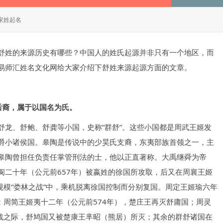
家姓起名
舒姓的来源历史有哪些？中国人的姓氏起源并非只有一个地区，而
易师汇姓名文化网给大家介绍下舒姓来源起源方面的文章。
后裔，属于以国名为氏。
舒龙、舒鲍、舒龚等小国，史称“群舒”。这些小国都是周武王姬发
爵小诸侯国。皋陶是传说中的少昊氏支裔，东夷部族首领之一，主
皋陶曾担任负责任掌管刑法的士，他以正直著称。大禹继舜为帝
阆二十年（公元前657年）被嬴姓的徐国所攻取，后又在周襄王姬
规模“娄林之战”中，乘机脱离徐国控制而分别复国。周定王姬瑜六年
；周简王姬夷十二年（公元前574年），楚庄王再灭舒庸国；周灵
交战之际，舒鸠国又被楚康王芈昭（熊居）所灭；其余的群舒诸国在