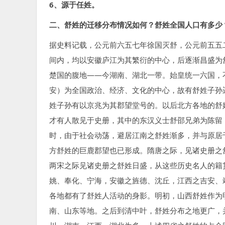
6、源于任姓。
二、舒姓的迁移分布情况如何？舒姓全国人口有多少
据史料记载，公元前六五七年徐国灭舒，公元前五五
间内，均以安徽庐江为其繁衍的中心，后逐渐昌盛为
楚国的腹地――今湖南、湖北一带。始皇统一六国，
安）为全国政治、经济、文化的中心，故有舒姓子孙
姓子孙有以京兆为其郡望堂号的。以后北方各地的舒
才有人散见于史册，其中的东汉义士舒邵兄弟为陈留
时，由于社会动荡，避居江南之舒姓渐多，并与原居
方舒姓的巨鹿郡望也已形成。隋唐之际，见诸史册之
两宋之际见诸史册之舒姓日盛，从这些历史名人的籍
姚、奉化、宁海，安徽之旌德、沈丘，江西之吉安、
各地都有了舒姓人活动的身影。明初，山西舒姓作为
南、山东等地。之后到清中叶，舒姓分布之地更广，