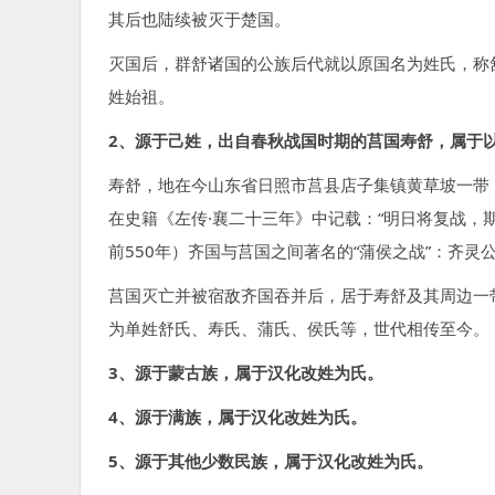
其后也陆续被灭于楚国。
灭国后，群舒诸国的公族后代就以原国名为姓氏，称
姓始祖。
2、源于己姓，出自春秋战国时期的莒国寿舒，属于
寿舒，地在今山东省日照市莒县店子集镇黄草坡一带
在史籍《左传·襄二十三年》中记载：“明日将复战，
前550年）齐国与莒国之间著名的“蒲侯之战”：齐
莒国灭亡并被宿敌齐国吞并后，居于寿舒及其周边一
为单姓舒氏、寿氏、蒲氏、侯氏等，世代相传至今。
3、源于蒙古族，属于汉化改姓为氏。
4、源于满族，属于汉化改姓为氏。
5、源于其他少数民族，属于汉化改姓为氏。