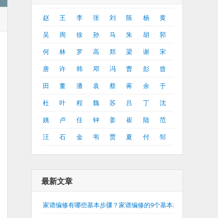
赵
王
李
张
刘
陈
杨
黄
吴
周
徐
孙
马
朱
胡
郭
何
林
罗
高
郑
梁
谢
宋
唐
许
韩
邓
冯
曹
彭
曾
田
董
潘
袁
蔡
蒋
余
于
杜
叶
程
魏
苏
吕
丁
沈
姚
卢
任
钟
姜
崔
陆
范
汪
石
金
韦
贾
夏
付
邹
最新文章
家谱编修有哪些基本步骤？家谱编修的9个基本步骤介绍