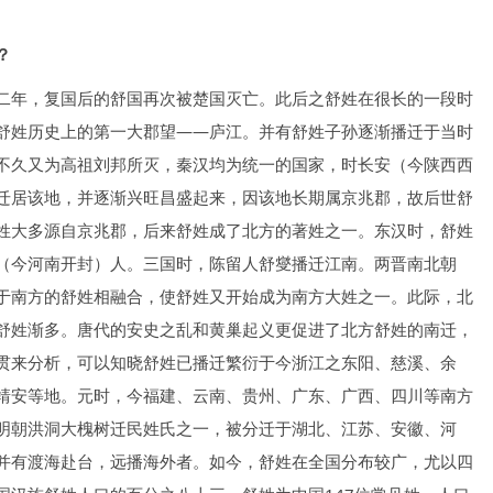
？
二年，复国后的舒国再次被楚国灭亡。此后之舒姓在很长的一段时
舒姓历史上的第一大郡望――庐江。并有舒姓子孙逐渐播迁于当时
不久又为高祖刘邦所灭，秦汉均为统一的国家，时长安（今陕西西
迁居该地，并逐渐兴旺昌盛起来，因该地长期属京兆郡，故后世舒
姓大多源自京兆郡，后来舒姓成了北方的著姓之一。东汉时，舒姓
（今河南开封）人。三国时，陈留人舒燮播迁江南。两晋南北朝
于南方的舒姓相融合，使舒姓又开始成为南方大姓之一。此际，北
舒姓渐多。唐代的安史之乱和黄巢起义更促进了北方舒姓的南迁，
贯来分析，可以知晓舒姓已播迁繁衍于今浙江之东阳、慈溪、余
靖安等地。元时，今福建、云南、贵州、广东、广西、四川等南方
明朝洪洞大槐树迁民姓氏之一，被分迁于湖北、江苏、安徽、河
并有渡海赴台，远播海外者。如今，舒姓在全国分布较广，尤以四