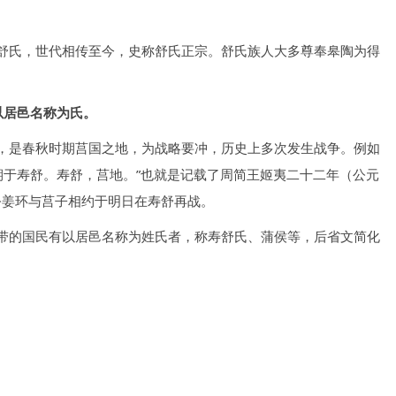
舒氏，世代相传至今，史称舒氏正宗。舒氏族人大多尊奉皋陶为得
以居邑名称为氏。
，是春秋时期莒国之地，为战略要冲，历史上多次发生战争。例如
期于寿舒。寿舒，莒地。”也就是记载了周简王姬夷二十二年（公元
灵公姜环与莒子相约于明日在寿舒再战。
带的国民有以居邑名称为姓氏者，称寿舒氏、蒲侯等，后省文简化