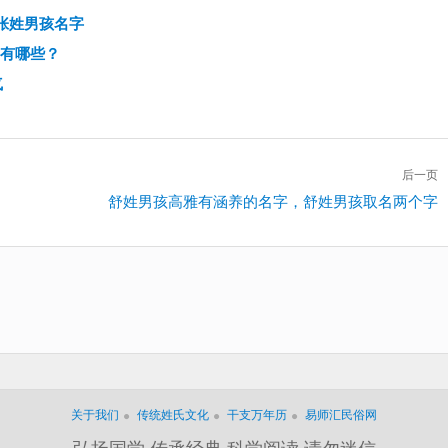
张姓男孩名字
字有哪些？
气
后一页
下
舒姓男孩高雅有涵养的名字，舒姓男孩取名两个字
一
篇：
关于我们
传统姓氏文化
干支万年历
易师汇民俗网