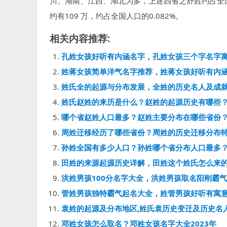
川、湖南、江西、湖北为多，上述四省之舒姓约占全
约有109 万，约占全国人口的0.082%。
相关内容推荐:
孔姓女孩好听有内涵名字，孔姓女孩三个字名字
姓蒋女孩简单洋气名字推荐，姓蒋女孩好听有内
姓氏全的起源与分布发展，全姓的历史名人及成
姓氏赵姓的来历是什么？赵姓的起源历史有哪些
哪个省赵姓人口最多？赵姓主要分布在哪些省份
周姓迁移经历了哪些省份？周姓的历史迁移分布
孙姓全国有多少人口？孙姓哪个省分布人口最多
田姓的来源起源历史详解，田姓这个姓氏怎么来
洪姓男孩100分名字大全，洪姓男孩取名阳刚霸气
管姓男孩独特霸气起名大全，姓管男孩好听有寓
袁姓的起源及分布地区,姓氏袁历史变迁及历史名
邓姓女孩怎么取名？邓姓女孩名字大全2023年