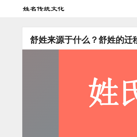
姓
名
学
舒姓来源于什么？舒姓的迁
传
统
文
化
_
姓
名
文
化