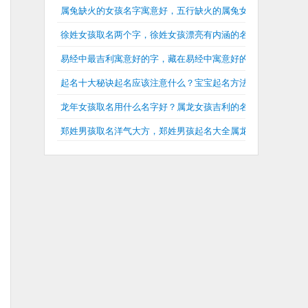
属兔缺火的女孩名字寓意好，五行缺火的属兔女孩名字大全
徐姓女孩取名两个字，徐姓女孩漂亮有内涵的名字
易经中最吉利寓意好的字，藏在易经中寓意好的名字
起名十大秘诀起名应该注意什么？宝宝起名方法有几种？
龙年女孩取名用什么名字好？属龙女孩吉利的名字大全
郑姓男孩取名洋气大方，郑姓男孩起名大全属龙