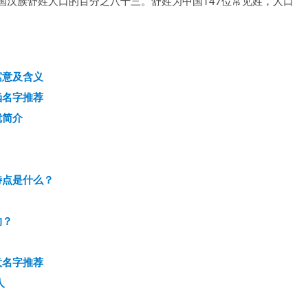
国汉族舒姓人口的百分之八十三。舒姓为中国147位常见姓，人口
寓意及含义
涵名字推荐
就简介
？
？
特点是什么？
？
的？
意名字推荐
人