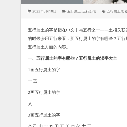
发
分
标
2023年8月10日
五行属土
,
五行起名
五行属土取
表
类：
签：
于：
五行属土的字是指在中文中与五行之一——土相关联
的时候会用五行来看，那五行属土的字有哪些？五行
五行属土方面的内容。
一、五行属土的字有哪些？五行属土的汉字大全
1画五行属土的字
一 乙
2画五行属土的字
又
3画五行属土的字
个 己 山 土 丸 卫 兀 丫 也 亿 尢 于