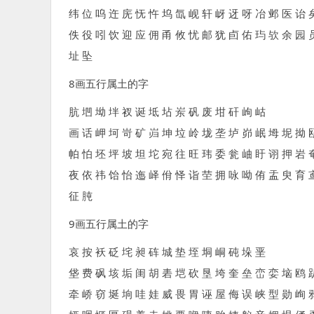
纬 位 呜 迕 庑 怃 忤 坞 氙 岘 轩 岈 迓 呀 冶 邺 医 诒 
佚 役 吲 饮 迎 应 佣 甬 攸 忧 邮 犹 卣 佑 玙 欤 余 园 
址 坠
8画五行属土的字
肮 垇 坳 坢 衩 诞 坻 坫 岽 矾 废 坩 矸 岣 岵
画 话 岬 坷 岢 矿 岿 坤 垃 岭 垅 垄 垆 峁 岷 坶 坭 拗 
帕 怕 坯 坪 坡 坦 坨 宛 往 旺 玮 委 瓮 岫 盱 诩 押 岩 
夜 依 祎 饴 怡 迤 峄 佾 怿 诣 茔 拥 咏 呦 侑 盂 臾 育 
征 肫
9画五行属土的字
哀 按 袄 砭 垞 昶 砗 城 垫 垤 垌 峒 砘 垛 垩
垡 费 砜 垓 垢 闺 胡 砉 垲 砍 垦 垮 奎 垒 峦 娈 垴 鸥 
牵 峤 窃 埏 垧 哇 娃 威 畏 胃 诬 屋 侮 误 峡 型 勋 峋 