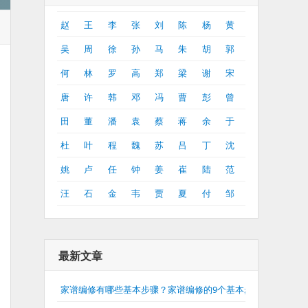
赵
王
李
张
刘
陈
杨
黄
吴
周
徐
孙
马
朱
胡
郭
何
林
罗
高
郑
梁
谢
宋
唐
许
韩
邓
冯
曹
彭
曾
田
董
潘
袁
蔡
蒋
余
于
杜
叶
程
魏
苏
吕
丁
沈
姚
卢
任
钟
姜
崔
陆
范
汪
石
金
韦
贾
夏
付
邹
最新文章
家谱编修有哪些基本步骤？家谱编修的9个基本步骤介绍