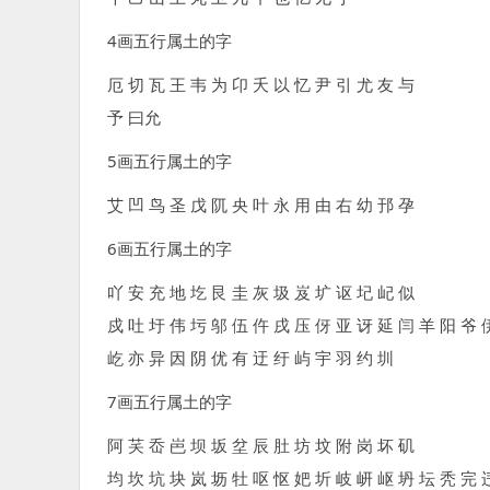
4画五行属土的字
厄 切 瓦 王 韦 为 卬 夭 以 忆 尹 引 尤 友 与
予 曰允
5画五行属土的字
艾 凹 鸟 圣 戊 阢 央 叶 永 用 由 右 幼 邘 孕
6画五行属土的字
吖 安 充 地 圪 艮 圭 灰 圾 岌 圹 讴 圮 屺 似
戍 吐 圩 伟 圬 邬 伍 仵 戌 压 伢 亚 讶 延 闫 羊 阳 爷 
屹 亦 异 因 阴 优 有 迂 纡 屿 宇 羽 约 圳
7画五行属土的字
阿 芺 岙 岜 坝 坂 坌 辰 肚 坊 坟 附 岗 坏 矶
均 坎 坑 块 岚 坜 牡 呕 怄 妑 圻 岐 岍 岖 坍 坛 秃 完 