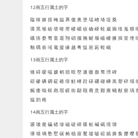
12画五行属土的字
隘 啽 媕 揞 晻 媪 奡 傲 奥 堡 堛 嵖 堾 堤 奠
堞 黑 堠 硷 堪 喹 塄 嵝 嵋 嵚 确 嵘 蛙 崴 琬 琟 嵬 猥 
硪 痦 婺 骛 翕 遐 翔 硝 揠 腌 蜒 堰 崵 崾 腋 揖 壹 堙 
釉 喁 嵛 琙 鼋 援 缘 越 粤 愠 崽 跖 蛭 嵫
13画五行属土的字
矮 碍 嗳 嗌 嫒 鹌 腤 暗 嶅 遨 嗷 廒 骜 塝 碑
碚 碜 碘 碉 碇 碓 痱 觟 嵴 跬 碌 硼 碰 嵊 嵩 塑 碎 塌 
艉 痿 嗡 蜈 鹉 瑕 睚 衙 鄢 颐 裔 意 鄞 雍 蛹 猷 瘀 瑀 
韫 韵 稚
14画五行属土的字
瑷 璈 獒 碥 碴 墋 磁 磋 碲 碟 鲑 碱 碣 境 墚
墁 墙 墒 塾 墅 碳 鲔 稳 寤 鹜 墟 嘘 碹 嫣 旖 夤 撄 嘤 