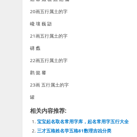
20画五行属土的字
巉 壤 巍 鼯
21画五行属土的字
礴 蠡
22画五行属土的字
鹳 懿 饔
23画 五行属土的字
罐
相关内容推荐:
宝宝起名取名常用字库，起名常用字五行大全
三才五格姓名学五格81数理吉凶分类