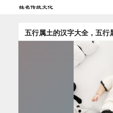
姓
名
学
五行属土的汉字大全，五行
传
统
文
化
_
姓
名
文
化