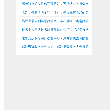
属兔缺火的女孩名字寓意好，五行缺火的属兔女孩名字大全
徐姓女孩取名两个字，徐姓女孩漂亮有内涵的名字
易经中最吉利寓意好的字，藏在易经中寓意好的名字
起名十大秘诀起名应该注意什么？宝宝起名方法有几种？
龙年女孩取名用什么名字好？属龙女孩吉利的名字大全
郑姓男孩取名洋气大方，郑姓男孩起名大全属龙