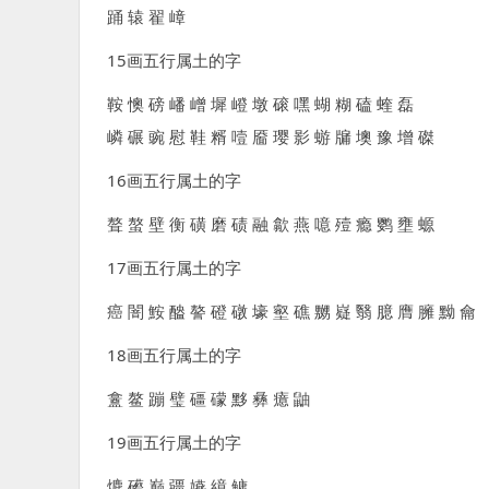
踊 辕 翟 嶂
15画五行属土的字
鞍 懊 磅 嶓 嶒 墀 嶝 墩 磙 嘿 蝴 糊 磕 蝰 磊
嶙 碾 豌 慰 鞋 糈 噎 靥 璎 影 蝣 牖 墺 豫 增 磔
16画五行属土的字
聱 螯 壁 衡 磺 磨 碛 融 歙 燕 噫 殪 瘾 鹦 壅 螈
17画五行属土的字
癌 闇 鮟 醠 謷 磴 礅 壕 壑 礁 嬲 嶷 翳 臆 膺 臃 黝 龠
18画五行属土的字
盫 鳌 蹦 璧 礓 礞 黟 彝 癔 鼬
19画五行属土的字
爊 礤 巅 疆 嬿 繶 鳙