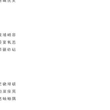
勇 幽 疣 羑
破 埔 峭 容
晏 宴 氧 恙
晕 砸 砟 砧
堑 硗 埽 硕
勖 崖 痖 焉
悠 蚰 蚴 隅