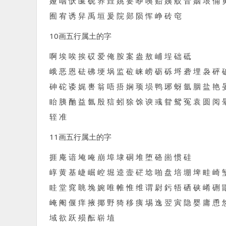
娅 咽 恹 匽 砚 养 垚 姚 要 咿 咦 贻 姨 舣 音 姻 垠 俑 
囿 宥 诱 舁 禹 垣 爰 院 郧 陨 恽 峥 砖 窀
10画五行属土的字
啊 埃 唉 挨 砹 爱 俺 胺 案 盎 敖 峬 埕 础 砥
峨 恶 恩 砝 砩 埂 埚 监 砬 崃 崂 砺 砾 埒 砻 埋 袅 砰 
砷 砣 诿 娓 軎 翁 唔 捂 娴 顼 埙 鸭 琊 蚜 氩 胭 盐 艳 
眙 胰 酏 益 氤 殷 狺 蚓 狳 馀 谀 彧 眢 鸳 冤 袁 圆 阅 
轾 准
11画五行属土的字
捱 庵 谙 埯 唵 崩 埠 埭 硐 堆 堕 硌 崮 惯 硅
崞 黄 基 崨 崛 崆 堀 逵 壸 硭 埝 啪 盘 培 堋 埤 畦 崎 
眭 堂 窕 眺 堍 婉 唯 帷 惟 维 谓 尉 釫 牾 硒 硖 崤 硎 
崦 阉 偃 痒 掖 揶 野 猗 移 痍 埸 逸 翌 寅 隐 婴 庸 恿 
域 欲 跃 殒 酝 崭 埴