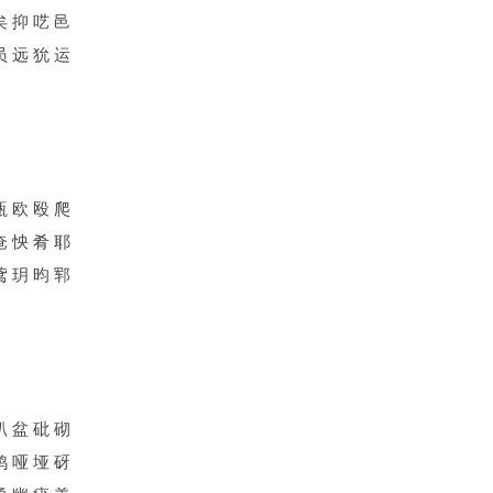
矣 抑 呓 邑
员 远 狁 运
瓯 欧 殴 爬
奄 怏 肴 耶
鸢 玥 昀 郓
趴 盆 砒 砌
鸦 哑 垭 砑