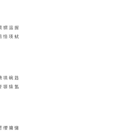
喂 猬 温 握
喑 愔 瑛 鱿
塘 填 碗 韪
誉 塬 猿 氲
罂 缨 墉 慵