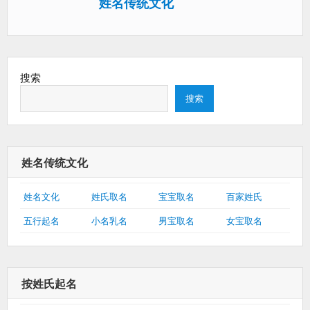
姓名传统文化
搜索
搜索
姓名传统文化
姓名文化
姓氏取名
宝宝取名
百家姓氏
五行起名
小名乳名
男宝取名
女宝取名
按姓氏起名