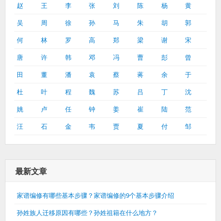
赵
王
李
张
刘
陈
杨
黄
吴
周
徐
孙
马
朱
胡
郭
何
林
罗
高
郑
梁
谢
宋
唐
许
韩
邓
冯
曹
彭
曾
田
董
潘
袁
蔡
蒋
余
于
杜
叶
程
魏
苏
吕
丁
沈
姚
卢
任
钟
姜
崔
陆
范
汪
石
金
韦
贾
夏
付
邹
最新文章
家谱编修有哪些基本步骤？家谱编修的9个基本步骤介绍
孙姓族人迁移原因有哪些？孙姓祖籍在什么地方？