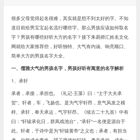
表
类：
签：
于：
很多父母觉得起名很难，其实就是想不到太好的字。不知
道目前给男宝宝起名流行哪些字。那么男孩应该如何取名
字？男孩有哪些好听大方的名字？接下来易师汇姓名文化
网就给大家推荐些，好听独特、大气有内涵、响亮顺口、
简单大方的男孩名字大全。
一、儒雅大气的男孩名字，男孩好听有寓意的名字解析
1、承轩
承者，承接，承担也。《礼记·王藻》曰：“士于大夫承
贺”。轩者，车，飞扬也。是为气宇轩昂，意气风发之模
样。承轩，奉天承运，气宇轩昂。《续古二十九首》中有
曰：“轩辕承化日，群凤戏池台”，“承轩”一名便是源自于
此。轩者，于诗中是为“轩辕黄帝”之义也；承者，有担当