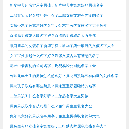
新华字典起名宜用字男孩，新华字典中寓意好的男孩名字
二胎女宝宝起名技巧是什么？二胎女孩文雅有内涵的名字
女孩带木字旁寓意好的名字，带木字旁的女孩名字大全兔年
双胞胎男孩怎么取名字好？双胞胎男孩取名大方洋气
顺口简单的女孩名字新华字典，新华字典中最好的女孩名字大全
女宝宝姓张起什么名字好？姓张女孩古风有智慧的名字
易经中最吉利的公司名字，周易易经公司起名字大全
刘姓龙年出生的男孩怎么起名好？属龙男孩洋气有内涵的刘姓名字
属龙孩子取名有哪些禁忌？属龙宝宝新颖独特的名字
二胎男孩叫什么名字好听？二胎起名字大全男孩
属兔男孩取小名技巧是什么？兔年男宝宝乳名大全
兔年寓意好的男孩名字用字，兔宝宝男孩取名简单大气
属兔缺火的女孩名字寓意好，五行缺火的属兔女孩名字大全