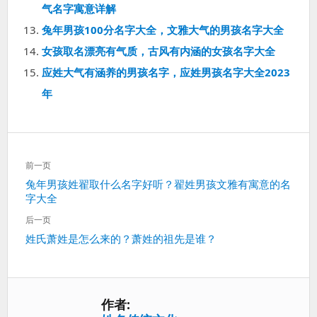
气名字寓意详解
兔年男孩100分名字大全，文雅大气的男孩名字大全
女孩取名漂亮有气质，古风有内涵的女孩名字大全
应姓大气有涵养的男孩名字，应姓男孩名字大全2023
年
文
前一页
章
上
兔年男孩姓翟取什么名字好听？翟姓男孩文雅有寓意的名
导
字大全
一
航
篇：
后一页
下
姓氏萧姓是怎么来的？萧姓的祖先是谁？
一
篇：
作者: