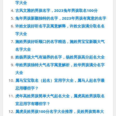
字大全
古风文雅的男孩名字，2023兔年男孩取名100分
兔年男孩新颖独特的名字，2023年男孩有寓意的名字
许姓女孩好听名字及寓意解释，许姓女孩满分取名名
字大全
施姓男孩好听顺口的名字精选，施姓男宝宝新颖大气
名字大全
姓杨男孩大气有涵养的名字，杨姓男孩高分起名大全
华姓男孩独特大气名字寓意解析，姓华男孩满分名字
大全
属马宝宝取名（起名）宜用字大全，属马人起名字最
忌用哪些字？
虎年高姓男孩简单大气起名大全，属虎高姓男孩取名
宜忌用字有哪些字？
属虎吴姓男孩100分名字大全推荐，吴姓男孩简单大