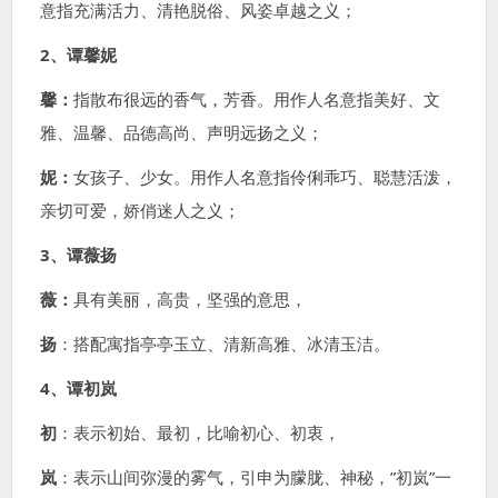
意指充满活力、清艳脱俗、风姿卓越之义；
2、谭馨妮
馨：
指散布很远的香气，芳香。用作人名意指美好、文
雅、温馨、品德高尚、声明远扬之义；
妮：
女孩子、少女。用作人名意指伶俐乖巧、聪慧活泼，
亲切可爱，娇俏迷人之义；
3、谭薇扬
薇：
具有美丽，高贵，坚强的意思，
扬
：搭配寓指亭亭玉立、清新高雅、冰清玉洁。
4、谭初岚
初
：表示初始、最初，比喻初心、初衷，
岚
：表示山间弥漫的雾气，引申为朦胧、神秘，”初岚”一