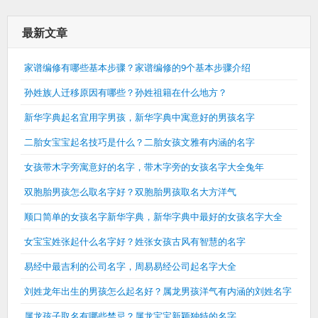
最新文章
家谱编修有哪些基本步骤？家谱编修的9个基本步骤介绍
孙姓族人迁移原因有哪些？孙姓祖籍在什么地方？
新华字典起名宜用字男孩，新华字典中寓意好的男孩名字
二胎女宝宝起名技巧是什么？二胎女孩文雅有内涵的名字
女孩带木字旁寓意好的名字，带木字旁的女孩名字大全兔年
双胞胎男孩怎么取名字好？双胞胎男孩取名大方洋气
顺口简单的女孩名字新华字典，新华字典中最好的女孩名字大全
女宝宝姓张起什么名字好？姓张女孩古风有智慧的名字
易经中最吉利的公司名字，周易易经公司起名字大全
刘姓龙年出生的男孩怎么起名好？属龙男孩洋气有内涵的刘姓名字
属龙孩子取名有哪些禁忌？属龙宝宝新颖独特的名字