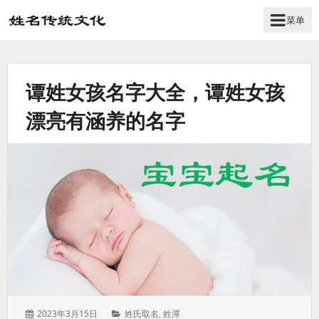
菜单
姓
名
学
谭姓女孩名字大全，谭姓女孩
传
统
漂亮有涵养的名字
文
化
_
姓
名
文
化
发
分
2023年3月15日
姓氏取名
,
姓潭