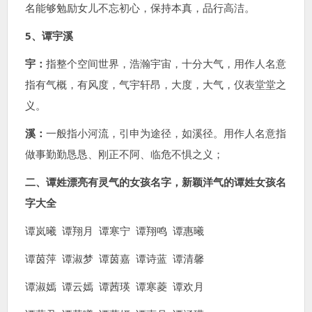
名能够勉励女儿不忘初心，保持本真，品行高洁。
5、谭宇溪
宇：
指整个空间世界，浩瀚宇宙，十分大气，用作人名意
指有气概，有风度，气宇轩昂，大度，大气，仪表堂堂之
义。
溪：
一般指小河流，引申为途径，如溪径。用作人名意指
做事勤勤恳恳、刚正不阿、临危不惧之义；
二、谭姓漂亮有灵气的女孩名字，新颖洋气的谭姓女孩名
字大全
谭岚曦 谭翔月 谭寒宁 谭翔鸣 谭惠曦
谭茵萍 谭淑梦 谭茵嘉 谭诗蓝 谭清馨
谭淑嫣 谭云嫣 谭茜瑛 谭寒菱 谭欢月