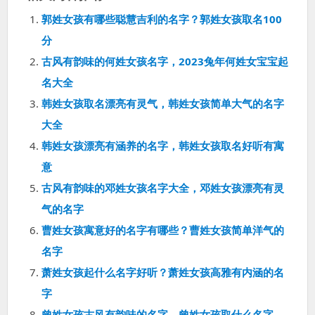
郭姓女孩有哪些聪慧吉利的名字？郭姓女孩取名100
分
古风有韵味的何姓女孩名字，2023兔年何姓女宝宝起
名大全
韩姓女孩取名漂亮有灵气，韩姓女孩简单大气的名字
大全
韩姓女孩漂亮有涵养的名字，韩姓女孩取名好听有寓
意
古风有韵味的邓姓女孩名字大全，邓姓女孩漂亮有灵
气的名字
曹姓女孩寓意好的名字有哪些？曹姓女孩简单洋气的
名字
萧姓女孩起什么名字好听？萧姓女孩高雅有内涵的名
字
曾姓女孩古风有韵味的名字，曾姓女孩取什么名字