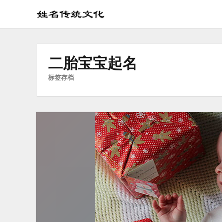
姓
名
学
二胎宝宝起名
传
统
标签存档
文
化
_
姓
名
文
化