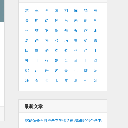
赵
王
李
张
刘
陈
杨
黄
吴
周
徐
孙
马
朱
胡
郭
何
林
罗
高
郑
梁
谢
宋
唐
许
韩
邓
冯
曹
彭
曾
田
董
潘
袁
蔡
蒋
余
于
杜
叶
程
魏
苏
吕
丁
沈
姚
卢
任
钟
姜
崔
陆
范
汪
石
金
韦
贾
夏
付
邹
最新文章
家谱编修有哪些基本步骤？家谱编修的9个基本步骤介绍