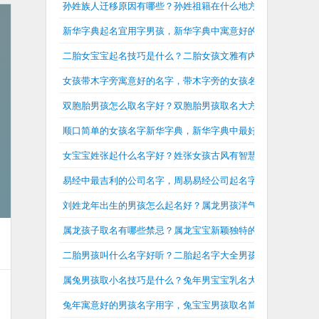
孙姓族人迁移原因有哪些？孙姓祖籍在什么地方？
新华字典起名宜用字男孩，新华字典中寓意好的男孩名字
二胎女宝宝起名技巧是什么？二胎女孩文雅有内涵的名字
女孩带木字旁寓意好的名字，带木字旁的女孩名字大全兔年
双胞胎男孩怎么取名字好？双胞胎男孩取名大方洋气
顺口简单的女孩名字新华字典，新华字典中最好的女孩名字大
女宝宝姓张起什么名字好？姓张女孩古风有智慧的名字
易经中最吉利的公司名字，周易易经公司起名字大全
刘姓龙年出生的男孩怎么起名好？属龙男孩洋气有内涵的刘姓
属龙孩子取名有哪些禁忌？属龙宝宝新颖独特的名字
二胎男孩叫什么名字好听？二胎起名字大全男孩
属兔男孩取小名技巧是什么？兔年男宝宝乳名大全
兔年寓意好的男孩名字用字，兔宝宝男孩取名简单大气