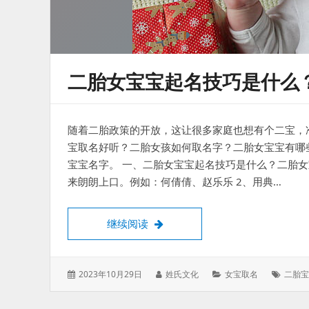
二胎女宝宝起名技巧是什么
随着二胎政策的开放，这让很多家庭也想有个二宝，
宝取名好听？二胎女孩如何取名字？二胎女宝宝有哪
宝宝名字。 一、二胎女宝宝起名技巧是什么？二胎女
来朗朗上口。例如：何倩倩、赵乐乐 2、用典…
二胎女宝宝起名技巧是什么？二胎
继续阅读
发
作
分
标
2023年10月29日
姓氏文化
女宝取名
二胎宝
表
者：
类：
签：
于：